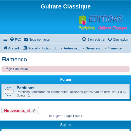
Guitare Classique
FAQ
Nous contacter
S’enregistrer
Connexion
Accueil
Portail
Index du forum
Autres instruments à cordes pincées, ou styles
Divers instruments
Flamenco
Flamenco
Règles du forum
Forum
Partitions
Partitions, tablatures ou manuscrites, classées par niveau de difficulté (1 à 6)
Sujets :
1
Nouveau sujet
10 sujets • Page
1
sur
1
Sujets