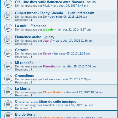
Olé! Une thès surle flamenco avec Narvaez inclus
Dernier message par
Mitaki
«
lun. sept. 04, 2017 5:47 pm
Gilbert Imbar - Teddy Chemla ... Lien intéressant
Dernier message par
Do
«
ven. mars 06, 2015 11:05 am
Réponses :
1
La nuit... Flamenca
Dernier message par
globule
«
mer. oct. 22, 2014 8:17 pm
Flamenco arabe....gipsy
Dernier message par
Jean A
«
sam. déc. 14, 2013 11:16 am
Réponses :
6
Garrotin
Dernier message par
Serge
«
jeu. sept. 05, 2013 11:39 am
Réponses :
3
Mi rondeña
Dernier message par
Pierrotinot
«
mar. déc. 25, 2012 7:06 pm
Réponses :
7
Granadinas
Dernier message par
Ladrem
«
sam. août 25, 2012 2:35 pm
Réponses :
8
La Morita
Dernier message par
ClassicGuitare
«
dim. août 12, 2012 10:34 am
Réponses :
1
Cherche la partition de cette musique
Dernier message par
hirondelle
«
ven. août 10, 2012 8:45 am
Réponses :
3
Bio de Soria