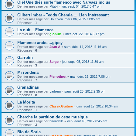
Olé! Une thès surle flamenco avec Narvaez inclus
Dernier message par
Mitaki
«
lun. sept. 04, 2017 5:47 pm
Gilbert Imbar - Teddy Chemla ... Lien intéressant
Dernier message par
Do
«
ven. mars 06, 2015 11:05 am
Réponses :
1
La nuit... Flamenca
Dernier message par
globule
«
mer. oct. 22, 2014 8:17 pm
Flamenco arabe....gipsy
Dernier message par
Jean A
«
sam. déc. 14, 2013 11:16 am
Réponses :
6
Garrotin
Dernier message par
Serge
«
jeu. sept. 05, 2013 11:39 am
Réponses :
3
Mi rondeña
Dernier message par
Pierrotinot
«
mar. déc. 25, 2012 7:06 pm
Réponses :
7
Granadinas
Dernier message par
Ladrem
«
sam. août 25, 2012 2:35 pm
Réponses :
8
La Morita
Dernier message par
ClassicGuitare
«
dim. août 12, 2012 10:34 am
Réponses :
1
Cherche la partition de cette musique
Dernier message par
hirondelle
«
ven. août 10, 2012 8:45 am
Réponses :
3
Bio de Soria