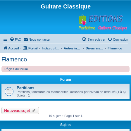
Guitare Classique
FAQ
Nous contacter
S’enregistrer
Connexion
Accueil
Portail
Index du forum
Autres instruments à cordes pincées, ou styles
Divers instruments
Flamenco
Flamenco
Règles du forum
Forum
Partitions
Partitions, tablatures ou manuscrites, classées par niveau de difficulté (1 à 6)
Sujets :
1
Nouveau sujet
10 sujets • Page
1
sur
1
Sujets