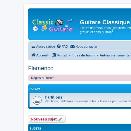
Guitare Classique
Forum de ressources (partitions, mu
gratuit, et sans publicité.
Accès rapide
FAQ
Nous contacter
Accueil
Portail
Index du forum
Autres instruments 
Flamenco
Règles du forum
FORUM
Partitions
Partitions, tablatures ou manuscrites, classées par niveau de d
Nouveau sujet
SUJETS