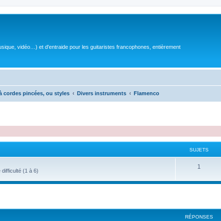
sique, vidéo…) et d'entraide pour les guitaristes francophones, entièrement
à cordes pincées, ou styles
Divers instruments
Flamenco
SUJETS
S
1
ifficulté (1 à 6)
u
j
e
RÉPONSES
t