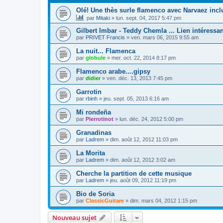
Olé! Une thès surle flamenco avec Narvaez incl
par
Mitaki
»
lun. sept. 04, 2017 5:47 pm
Gilbert Imbar - Teddy Chemla ... Lien intéressan
par
PRIVET Francis
»
ven. mars 06, 2015 9:55 am
La nuit... Flamenca
par
globule
»
mer. oct. 22, 2014 8:17 pm
Flamenco arabe....gipsy
par
didier
»
ven. déc. 13, 2013 7:45 pm
Garrotin
par
rbinh
»
jeu. sept. 05, 2013 6:16 am
Mi rondeña
par
Pierrotinot
»
lun. déc. 24, 2012 5:00 pm
Granadinas
par
Ladrem
»
dim. août 12, 2012 11:03 pm
La Morita
par
Ladrem
»
dim. août 12, 2012 3:02 am
Cherche la partition de cette musique
par
Ladrem
»
jeu. août 09, 2012 11:19 pm
Bio de Soria
par
ClassicGuitare
»
dim. mars 04, 2012 1:15 pm
Nouveau sujet