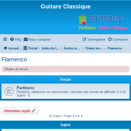
Guitare Classique
FAQ
Nous contacter
S’enregistrer
Connexion
Accueil
Portail
Index du forum
Autres instruments à cordes pincées, ou styles
Divers instruments
Flamenco
Flamenco
Règles du forum
Forum
Partitions
Partitions, tablatures ou manuscrites, classées par niveau de difficulté (1 à 6)
Sujets :
1
Nouveau sujet
10 sujets • Page
1
sur
1
Sujets