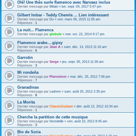
Olé! Une thès surle flamenco avec Narvaez inclus
Dernier message par
Mitaki
«
lun. sept. 04, 2017 5:47 pm
Gilbert Imbar - Teddy Chemla ... Lien intéressant
Dernier message par
Do
«
ven. mars 06, 2015 11:05 am
Réponses :
1
La nuit... Flamenca
Dernier message par
globule
«
mer. oct. 22, 2014 8:17 pm
Flamenco arabe....gipsy
Dernier message par
Jean A
«
sam. déc. 14, 2013 11:16 am
Réponses :
6
Garrotin
Dernier message par
Serge
«
jeu. sept. 05, 2013 11:39 am
Réponses :
3
Mi rondeña
Dernier message par
Pierrotinot
«
mar. déc. 25, 2012 7:06 pm
Réponses :
7
Granadinas
Dernier message par
Ladrem
«
sam. août 25, 2012 2:35 pm
Réponses :
8
La Morita
Dernier message par
ClassicGuitare
«
dim. août 12, 2012 10:34 am
Réponses :
1
Cherche la partition de cette musique
Dernier message par
hirondelle
«
ven. août 10, 2012 8:45 am
Réponses :
3
Bio de Soria