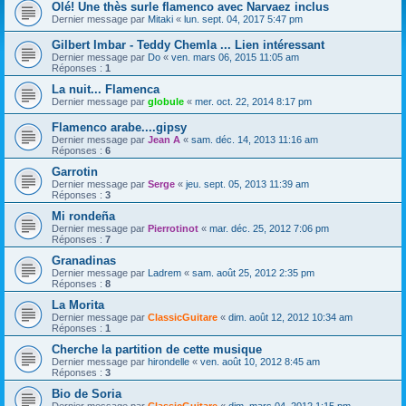
Olé! Une thès surle flamenco avec Narvaez inclus
Dernier message par
Mitaki
«
lun. sept. 04, 2017 5:47 pm
Gilbert Imbar - Teddy Chemla ... Lien intéressant
Dernier message par
Do
«
ven. mars 06, 2015 11:05 am
Réponses :
1
La nuit... Flamenca
Dernier message par
globule
«
mer. oct. 22, 2014 8:17 pm
Flamenco arabe....gipsy
Dernier message par
Jean A
«
sam. déc. 14, 2013 11:16 am
Réponses :
6
Garrotin
Dernier message par
Serge
«
jeu. sept. 05, 2013 11:39 am
Réponses :
3
Mi rondeña
Dernier message par
Pierrotinot
«
mar. déc. 25, 2012 7:06 pm
Réponses :
7
Granadinas
Dernier message par
Ladrem
«
sam. août 25, 2012 2:35 pm
Réponses :
8
La Morita
Dernier message par
ClassicGuitare
«
dim. août 12, 2012 10:34 am
Réponses :
1
Cherche la partition de cette musique
Dernier message par
hirondelle
«
ven. août 10, 2012 8:45 am
Réponses :
3
Bio de Soria