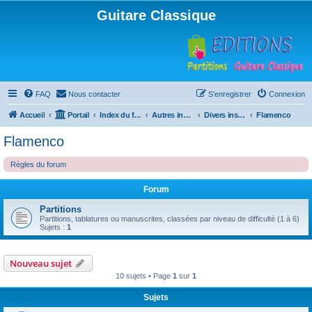
Guitare Classique
FAQ
Nous contacter
S’enregistrer
Connexion
Accueil
Portail
Index du forum
Autres instruments à cordes pincées, ou styles
Divers instruments
Flamenco
Flamenco
Règles du forum
Forum
Partitions
Partitions, tablatures ou manuscrites, classées par niveau de difficulté (1 à 6)
Sujets :
1
Nouveau sujet
10 sujets • Page
1
sur
1
Sujets