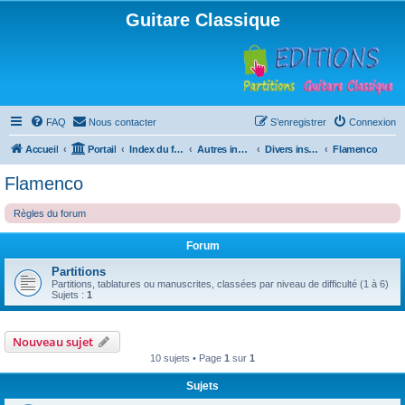
Guitare Classique
FAQ
Nous contacter
S’enregistrer
Connexion
Accueil
Portail
Index du forum
Autres instruments à cordes pincées, ou styles
Divers instruments
Flamenco
Flamenco
Règles du forum
Forum
Partitions
Partitions, tablatures ou manuscrites, classées par niveau de difficulté (1 à 6)
Sujets :
1
Nouveau sujet
10 sujets • Page
1
sur
1
Sujets