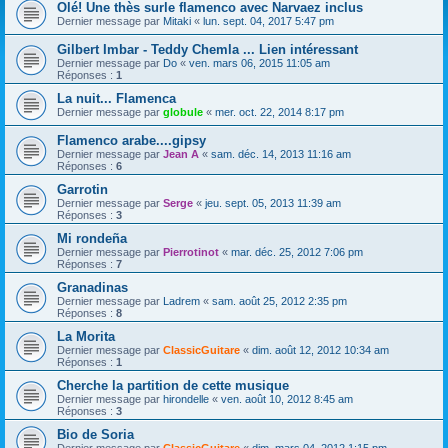
Olé! Une thès surle flamenco avec Narvaez inclus
Dernier message par
Mitaki
«
lun. sept. 04, 2017 5:47 pm
Gilbert Imbar - Teddy Chemla ... Lien intéressant
Dernier message par
Do
«
ven. mars 06, 2015 11:05 am
Réponses :
1
La nuit... Flamenca
Dernier message par
globule
«
mer. oct. 22, 2014 8:17 pm
Flamenco arabe....gipsy
Dernier message par
Jean A
«
sam. déc. 14, 2013 11:16 am
Réponses :
6
Garrotin
Dernier message par
Serge
«
jeu. sept. 05, 2013 11:39 am
Réponses :
3
Mi rondeña
Dernier message par
Pierrotinot
«
mar. déc. 25, 2012 7:06 pm
Réponses :
7
Granadinas
Dernier message par
Ladrem
«
sam. août 25, 2012 2:35 pm
Réponses :
8
La Morita
Dernier message par
ClassicGuitare
«
dim. août 12, 2012 10:34 am
Réponses :
1
Cherche la partition de cette musique
Dernier message par
hirondelle
«
ven. août 10, 2012 8:45 am
Réponses :
3
Bio de Soria