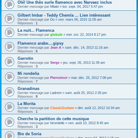
Olé! Une thès surle flamenco avec Narvaez inclus
Dernier message par
Mitaki
«
lun. sept. 04, 2017 5:47 pm
Gilbert Imbar - Teddy Chemla ... Lien intéressant
Dernier message par
Do
«
ven. mars 06, 2015 11:05 am
Réponses :
1
La nuit... Flamenca
Dernier message par
globule
«
mer. oct. 22, 2014 8:17 pm
Flamenco arabe....gipsy
Dernier message par
Jean A
«
sam. déc. 14, 2013 11:16 am
Réponses :
6
Garrotin
Dernier message par
Serge
«
jeu. sept. 05, 2013 11:39 am
Réponses :
3
Mi rondeña
Dernier message par
Pierrotinot
«
mar. déc. 25, 2012 7:06 pm
Réponses :
7
Granadinas
Dernier message par
Ladrem
«
sam. août 25, 2012 2:35 pm
Réponses :
8
La Morita
Dernier message par
ClassicGuitare
«
dim. août 12, 2012 10:34 am
Réponses :
1
Cherche la partition de cette musique
Dernier message par
hirondelle
«
ven. août 10, 2012 8:45 am
Réponses :
3
Bio de Soria