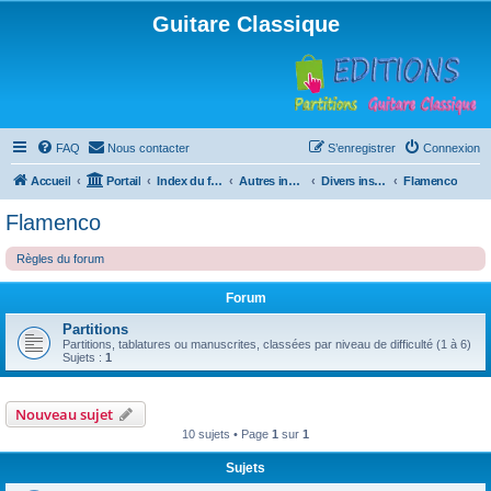
Guitare Classique
FAQ
Nous contacter
S’enregistrer
Connexion
Accueil
Portail
Index du forum
Autres instruments à cordes pincées, ou styles
Divers instruments
Flamenco
Flamenco
Règles du forum
Forum
Partitions
Partitions, tablatures ou manuscrites, classées par niveau de difficulté (1 à 6)
Sujets :
1
Nouveau sujet
10 sujets • Page
1
sur
1
Sujets