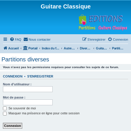
Guitare Classique
FAQ
Nous contacter
S’enregistrer
Connexion
Accueil
Portail
Index du forum
Autres instruments à cordes pincées, ou styles
Divers instruments
Guitare acoustique ("folk")
Partitions diverses
Partitions diverses
Vous n’avez pas les permissions requises pour consulter les sujets de ce forum.
CONNEXION
•
S’ENREGISTRER
Nom d’utilisateur :
Mot de passe :
Se souvenir de moi
Masquer ma présence en ligne pour cette session