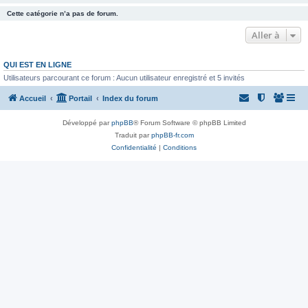
Cette catégorie n’a pas de forum.
Aller à
QUI EST EN LIGNE
Utilisateurs parcourant ce forum : Aucun utilisateur enregistré et 5 invités
Accueil
Portail
Index du forum
Développé par
phpBB
® Forum Software © phpBB Limited
Traduit par
phpBB-fr.com
Confidentialité
|
Conditions