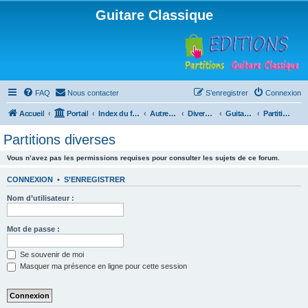
Guitare Classique
FAQ
Nous contacter
S’enregistrer
Connexion
Accueil
Portail
Index du forum
Autres instruments à cordes pincées, ou styles
Divers instruments
Guitare acoustique ("folk")
Partitions diverses
Partitions diverses
Vous n’avez pas les permissions requises pour consulter les sujets de ce forum.
CONNEXION
•
S’ENREGISTRER
Nom d’utilisateur :
Mot de passe :
Se souvenir de moi
Masquer ma présence en ligne pour cette session