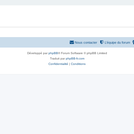
Nous contacter
L’équipe du forum
Développé par
phpBB
® Forum Software © phpBB Limited
Traduit par
phpBB-fr.com
Confidentialité
|
Conditions