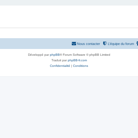
Nous contacter
L’équipe du forum
Développé par
phpBB
® Forum Software © phpBB Limited
Traduit par
phpBB-fr.com
Confidentialité
|
Conditions