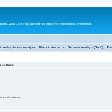
sique, vidéo…) et d'entraide pour les guitaristes francophones, entièrement
à cordes pincées, ou styles
Divers instruments
Guitare acoustique ("folk")
Par
e ce forum.
our cette session