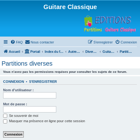
Guitare Classique
FAQ
Nous contacter
S’enregistrer
Connexion
Accueil
Portail
Index du forum
Autres instruments à cordes pincées, ou styles
Divers instruments
Guitare acoustique ("folk")
Partitions diverses
Partitions diverses
Vous n’avez pas les permissions requises pour consulter les sujets de ce forum.
CONNEXION
•
S’ENREGISTRER
Nom d’utilisateur :
Mot de passe :
Se souvenir de moi
Masquer ma présence en ligne pour cette session