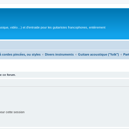
sique, vidéo…) et d'entraide pour les guitaristes francophones, entièrement
à cordes pincées, ou styles
Divers instruments
Guitare acoustique ("folk")
Par
e ce forum.
our cette session