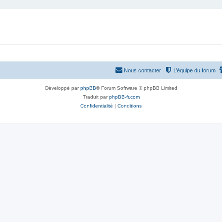
Nous contacter
L’équipe du forum
Développé par
phpBB
® Forum Software © phpBB Limited
Traduit par
phpBB-fr.com
Confidentialité
|
Conditions