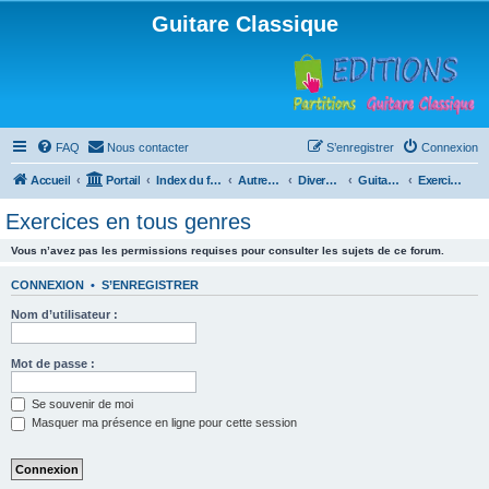
Guitare Classique
FAQ
Nous contacter
S’enregistrer
Connexion
Accueil
Portail
Index du forum
Autres instruments à cordes pincées, ou styles
Divers instruments
Guitare acoustique ("folk")
Exercices en tous genres
Exercices en tous genres
Vous n’avez pas les permissions requises pour consulter les sujets de ce forum.
CONNEXION
•
S’ENREGISTRER
Nom d’utilisateur :
Mot de passe :
Se souvenir de moi
Masquer ma présence en ligne pour cette session