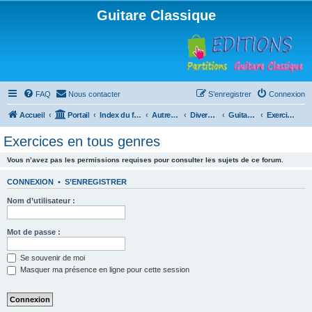
Guitare Classique
FAQ
Nous contacter
S’enregistrer
Connexion
Accueil
Portail
Index du forum
Autres instruments à cordes pincées, ou styles
Divers instruments
Guitare acoustique ("folk")
Exercices en tous genres
Exercices en tous genres
Vous n’avez pas les permissions requises pour consulter les sujets de ce forum.
CONNEXION
•
S’ENREGISTRER
Nom d’utilisateur :
Mot de passe :
Se souvenir de moi
Masquer ma présence en ligne pour cette session