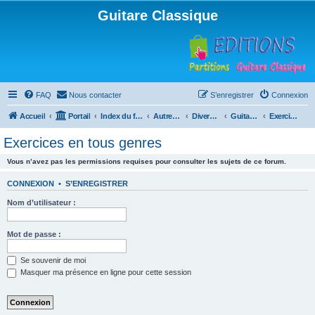
Guitare Classique
FAQ
Nous contacter
S’enregistrer
Connexion
Accueil
Portail
Index du forum
Autres instruments à cordes pincées, ou styles
Divers instruments
Guitare acoustique ("folk")
Exercices en tous genres
Exercices en tous genres
Vous n’avez pas les permissions requises pour consulter les sujets de ce forum.
CONNEXION
•
S’ENREGISTRER
Nom d’utilisateur :
Mot de passe :
Se souvenir de moi
Masquer ma présence en ligne pour cette session