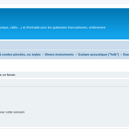
sique, vidéo…) et d'entraide pour les guitaristes francophones, entièrement
à cordes pincées, ou styles
Divers instruments
Guitare acoustique ("folk")
Exe
e ce forum.
our cette session