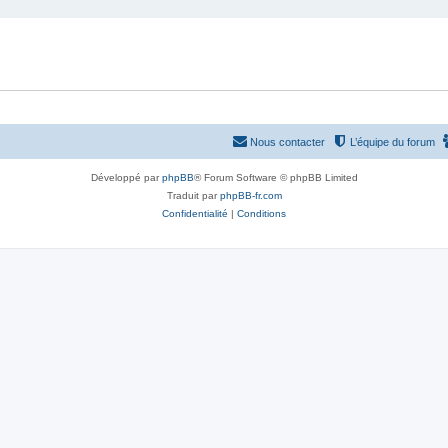
Nous contacter
L’équipe du forum
Développé par
phpBB
® Forum Software © phpBB Limited
Traduit par
phpBB-fr.com
Confidentialité
|
Conditions