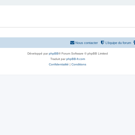
Nous contacter
L’équipe du forum
Développé par
phpBB
® Forum Software © phpBB Limited
Traduit par
phpBB-fr.com
Confidentialité
|
Conditions