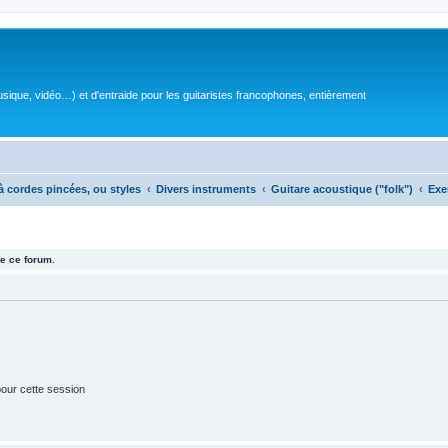
sique, vidéo…) et d'entraide pour les guitaristes francophones, entièrement
à cordes pincées, ou styles
Divers instruments
Guitare acoustique ("folk")
Exe
e ce forum.
our cette session