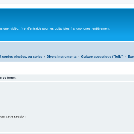
sique, vidéo…) et d'entraide pour les guitaristes francophones, entièrement
à cordes pincées, ou styles
Divers instruments
Guitare acoustique ("folk")
Exe
e ce forum.
our cette session