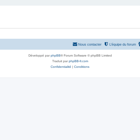
Nous contacter
L’équipe du forum
Développé par
phpBB
® Forum Software © phpBB Limited
Traduit par
phpBB-fr.com
Confidentialité
|
Conditions