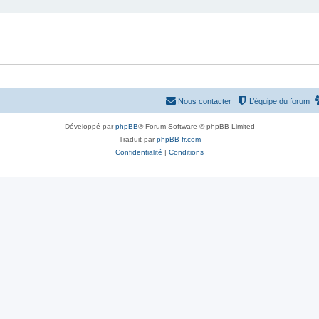
Nous contacter
L’équipe du forum
Développé par
phpBB
® Forum Software © phpBB Limited
Traduit par
phpBB-fr.com
Confidentialité
|
Conditions