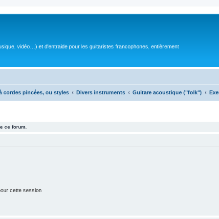
sique, vidéo…) et d'entraide pour les guitaristes francophones, entièrement
à cordes pincées, ou styles
Divers instruments
Guitare acoustique ("folk")
Exe
e ce forum.
our cette session