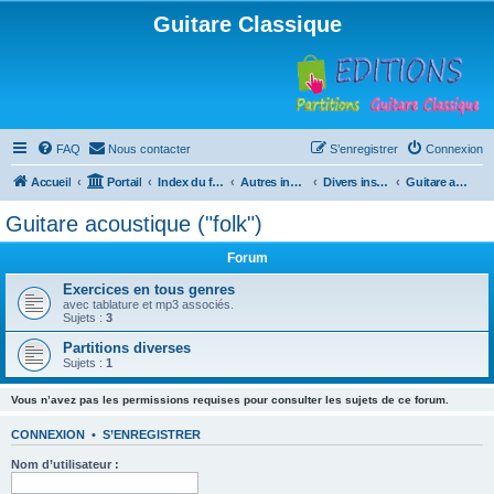
Guitare Classique
FAQ
Nous contacter
S’enregistrer
Connexion
Accueil
Portail
Index du forum
Autres instruments à cordes pincées, ou styles
Divers instruments
Guitare acoustique ("folk")
Guitare acoustique ("folk")
Forum
Exercices en tous genres
avec tablature et mp3 associés.
Sujets :
3
Partitions diverses
Sujets :
1
Vous n’avez pas les permissions requises pour consulter les sujets de ce forum.
CONNEXION
•
S’ENREGISTRER
Nom d’utilisateur :