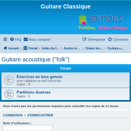
Guitare Classique
FAQ
Nous contacter
S’enregistrer
Connexion
Accueil
Portail
Index du forum
Autres instruments à cordes pincées, ou styles
Divers instruments
Guitare acoustique ("folk")
Guitare acoustique ("folk")
Forum
Exercices en tous genres
avec tablature et mp3 associés.
Sujets :
3
Partitions diverses
Sujets :
1
Vous n’avez pas les permissions requises pour consulter les sujets de ce forum.
CONNEXION
•
S’ENREGISTRER
Nom d’utilisateur :