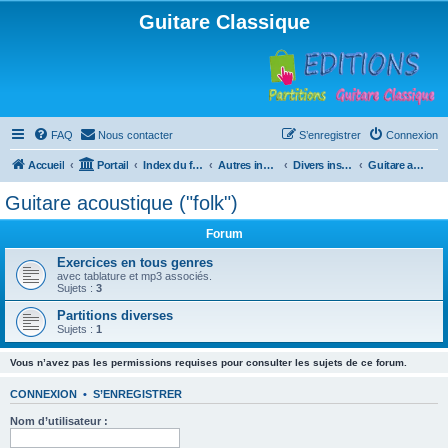
Guitare Classique
FAQ
Nous contacter
S’enregistrer
Connexion
Accueil
Portail
Index du forum
Autres instruments à cordes pincées, ou styles
Divers instruments
Guitare acoustique ("folk")
Guitare acoustique ("folk")
Forum
Exercices en tous genres
avec tablature et mp3 associés.
Sujets :
3
Partitions diverses
Sujets :
1
Vous n’avez pas les permissions requises pour consulter les sujets de ce forum.
CONNEXION
•
S’ENREGISTRER
Nom d’utilisateur :