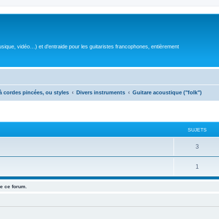
sique, vidéo…) et d'entraide pour les guitaristes francophones, entièrement
à cordes pincées, ou styles
Divers instruments
Guitare acoustique ("folk")
SUJETS
S
3
u
S
1
j
u
e
e ce forum.
j
t
e
s
t