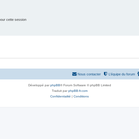
s
our cette session
Nous contacter
L’équipe du forum
Développé par
phpBB
® Forum Software © phpBB Limited
Traduit par
phpBB-fr.com
Confidentialité
|
Conditions