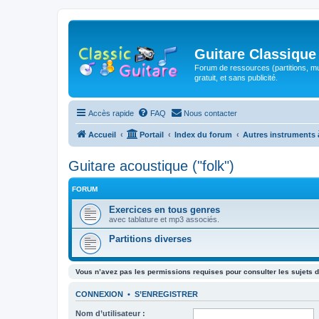
Guitare Classique
Forum de ressources (partitions, mu
gratuit, et sans publicité.
Accès rapide
FAQ
Nous contacter
Accueil
Portail
Index du forum
Autres instruments 
Guitare acoustique ("folk")
FORUM
Exercices en tous genres
avec tablature et mp3 associés.
Partitions diverses
Vous n’avez pas les permissions requises pour consulter les sujets d
CONNEXION
•
S’ENREGISTRER
Nom d’utilisateur :