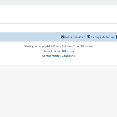
Nous contacter
L’équipe du forum
Développé par
phpBB
® Forum Software © phpBB Limited
Traduit par
phpBB-fr.com
Confidentialité
|
Conditions