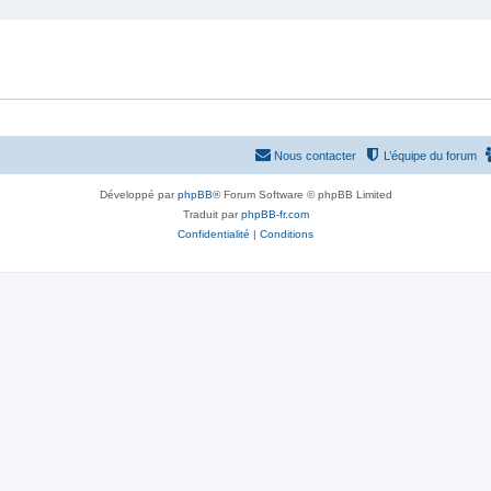
Nous contacter
L’équipe du forum
Développé par
phpBB
® Forum Software © phpBB Limited
Traduit par
phpBB-fr.com
Confidentialité
|
Conditions