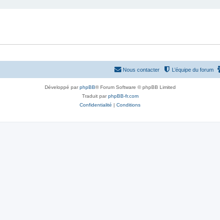
Nous contacter
L’équipe du forum
Développé par
phpBB
® Forum Software © phpBB Limited
Traduit par
phpBB-fr.com
Confidentialité
|
Conditions