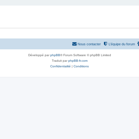
Nous contacter
L’équipe du forum
Développé par
phpBB
® Forum Software © phpBB Limited
Traduit par
phpBB-fr.com
Confidentialité
|
Conditions