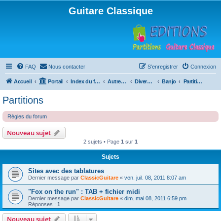
Guitare Classique
FAQ
Nous contacter
S’enregistrer
Connexion
Accueil
Portail
Index du forum
Autres instruments à cordes pincées, ou styles
Divers instruments
Banjo
Partitions
Partitions
Règles du forum
Nouveau sujet
2 sujets • Page
1
sur
1
Sujets
Sites avec des tablatures
Dernier message par
ClassicGuitare
«
ven. juil. 08, 2011 8:07 am
"Fox on the run" : TAB + fichier midi
Dernier message par
ClassicGuitare
«
dim. mai 08, 2011 6:59 pm
Réponses :
1
Nouveau sujet