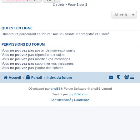
2 sujets • Page
1
sur
1
Aller à
QUI EST EN LIGNE
Utilisateurs parcourant ce forum : Aucun utilisateur enregistré et 1 invité
PERMISSIONS DU FORUM
Vous
ne pouvez pas
poster de nouveaux sujets
Vous
ne pouvez pas
répondre aux sujets
Vous
ne pouvez pas
modifier vos messages
Vous
ne pouvez pas
supprimer vos messages
Vous
ne pouvez pas
joindre des fichiers
Accueil
Portail
Index du forum
Développé par
phpBB
® Forum Software © phpBB Limited
Traduit par
phpBB-fr.com
Confidentialité
|
Conditions