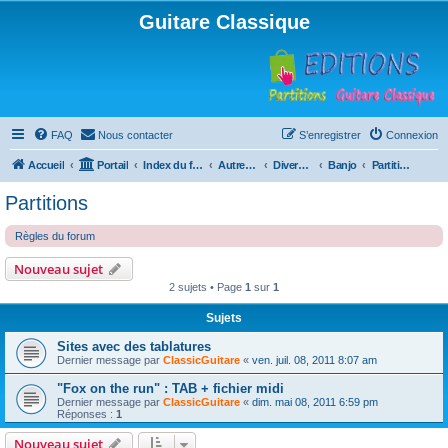
Guitare Classique
FAQ
Nous contacter
S’enregistrer
Connexion
Accueil
Portail
Index du forum
Autres instruments à cordes pincées, ou styles
Divers instruments
Banjo
Partitions
Partitions
Règles du forum
Nouveau sujet
2 sujets • Page
1
sur
1
Sujets
Sites avec des tablatures
Dernier message par
ClassicGuitare
«
ven. juil. 08, 2011 8:07 am
"Fox on the run" : TAB + fichier midi
Dernier message par
ClassicGuitare
«
dim. mai 08, 2011 6:59 pm
Réponses :
1
Nouveau sujet