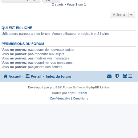
2 sujets • Page
1
sur
1
Aller à
QUI EST EN LIGNE
Utilisateurs parcourant ce forum : Aucun utilisateur enregistré et 2 invités
PERMISSIONS DU FORUM
Vous
ne pouvez pas
poster de nouveaux sujets
Vous
ne pouvez pas
répondre aux sujets
Vous
ne pouvez pas
modifier vos messages
Vous
ne pouvez pas
supprimer vos messages
Vous
ne pouvez pas
joindre des fichiers
Accueil
Portail
Index du forum
Développé par
phpBB
® Forum Software © phpBB Limited
Traduit par
phpBB-fr.com
Confidentialité
|
Conditions