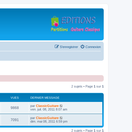
S’enregistrer
Connexion
2 sujets • Page
1
sur
1
VUES
DERNIER MESSAGE
D
par
ClassicGuitare
V
9868
e
ven. juil. 08, 2011 8:07 am
r
u
n
D
par
ClassicGuitare
V
7091
i
e
dim. mai 08, 2011 6:59 pm
e
e
r
r
u
n
s
m
2 sujets • Page
1
sur
1
i