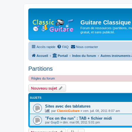
Guitare Classique
Forum de ressources (partitions, mu
gratuit, et sans publicité.
Accès rapide
FAQ
Nous contacter
Accueil
Portail
Index du forum
Autres instruments 
Partitions
Règles du forum
Nouveau sujet
SUJETS
Sites avec des tablatures
par
ClassicGuitare
»
ven. juil. 08, 2011 8:07 am
"Fox on the run" : TAB + fichier midi
par
GuyD
»
dim. mai 08, 2011 5:01 pm