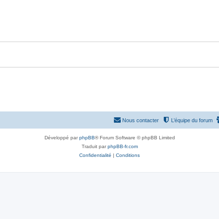
p
n
o
s
n
e
s
s
e
s
Nous contacter
L’équipe du forum
Développé par
phpBB
® Forum Software © phpBB Limited
Traduit par
phpBB-fr.com
Confidentialité
|
Conditions