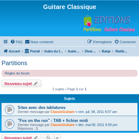
Guitare Classique
FAQ
Nous contacter
S’enregistrer
Connexion
Accueil
Portail
Index du forum
Autres instruments à cordes pincées, ou styles
Divers instruments
Banjo
Partitions
Partitions
Règles du forum
Nouveau sujet
2 sujets • Page
1
sur
1
Sujets
Sites avec des tablatures
Dernier message par
ClassicGuitare
«
ven. juil. 08, 2011 8:07 am
"Fox on the run" : TAB + fichier midi
Dernier message par
ClassicGuitare
«
dim. mai 08, 2011 6:59 pm
Réponses :
1
Nouveau sujet