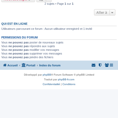
2 sujets • Page
1
sur
1
Aller à
QUI EST EN LIGNE
Utilisateurs parcourant ce forum : Aucun utilisateur enregistré et 1 invité
PERMISSIONS DU FORUM
Vous
ne pouvez pas
poster de nouveaux sujets
Vous
ne pouvez pas
répondre aux sujets
Vous
ne pouvez pas
modifier vos messages
Vous
ne pouvez pas
supprimer vos messages
Vous
ne pouvez pas
joindre des fichiers
Accueil
Portail
Index du forum
Développé par
phpBB
® Forum Software © phpBB Limited
Traduit par
phpBB-fr.com
Confidentialité
|
Conditions