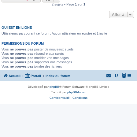
2 sujets • Page
1
sur
1
Aller à
QUI EST EN LIGNE
Utilisateurs parcourant ce forum : Aucun utilisateur enregistré et 1 invité
PERMISSIONS DU FORUM
Vous
ne pouvez pas
poster de nouveaux sujets
Vous
ne pouvez pas
répondre aux sujets
Vous
ne pouvez pas
modifier vos messages
Vous
ne pouvez pas
supprimer vos messages
Vous
ne pouvez pas
joindre des fichiers
Accueil
Portail
Index du forum
Développé par
phpBB
® Forum Software © phpBB Limited
Traduit par
phpBB-fr.com
Confidentialité
|
Conditions