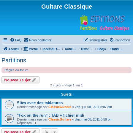
Guitare Classique
FAQ
Nous contacter
S’enregistrer
Connexion
Accueil
Portail
Index du forum
Autres instruments à cordes pincées, ou styles
Divers instruments
Banjo
Partitions
Partitions
Règles du forum
Nouveau sujet
2 sujets • Page
1
sur
1
Sujets
Sites avec des tablatures
Dernier message par
ClassicGuitare
«
ven. juil. 08, 2011 8:07 am
"Fox on the run" : TAB + fichier midi
Dernier message par
ClassicGuitare
«
dim. mai 08, 2011 6:59 pm
Réponses :
1
Nouveau sujet