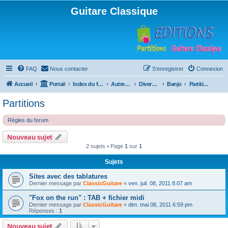
Guitare Classique
FAQ
Nous contacter
S’enregistrer
Connexion
Accueil
Portail
Index du forum
Autres instruments à cordes pincées, ou styles
Divers instruments
Banjo
Partitions
Partitions
Règles du forum
Nouveau sujet
2 sujets • Page
1
sur
1
Sujets
Sites avec des tablatures
Dernier message par
ClassicGuitare
«
ven. juil. 08, 2011 8:07 am
"Fox on the run" : TAB + fichier midi
Dernier message par
ClassicGuitare
«
dim. mai 08, 2011 6:59 pm
Réponses :
1
Nouveau sujet