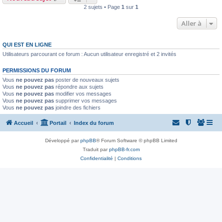
2 sujets • Page
1
sur
1
Aller à
QUI EST EN LIGNE
Utilisateurs parcourant ce forum : Aucun utilisateur enregistré et 2 invités
PERMISSIONS DU FORUM
Vous
ne pouvez pas
poster de nouveaux sujets
Vous
ne pouvez pas
répondre aux sujets
Vous
ne pouvez pas
modifier vos messages
Vous
ne pouvez pas
supprimer vos messages
Vous
ne pouvez pas
joindre des fichiers
Accueil
Portail
Index du forum
Développé par
phpBB
® Forum Software © phpBB Limited
Traduit par
phpBB-fr.com
Confidentialité
|
Conditions