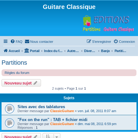
Guitare Classique
FAQ
Nous contacter
S’enregistrer
Connexion
Accueil
Portail
Index du forum
Autres instruments à cordes pincées, ou styles
Divers instruments
Banjo
Partitions
Partitions
Règles du forum
Nouveau sujet
2 sujets • Page
1
sur
1
Sujets
Sites avec des tablatures
Dernier message par
ClassicGuitare
«
ven. juil. 08, 2011 8:07 am
"Fox on the run" : TAB + fichier midi
Dernier message par
ClassicGuitare
«
dim. mai 08, 2011 6:59 pm
Réponses :
1
Nouveau sujet