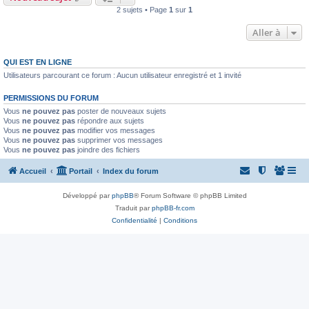
2 sujets • Page
1
sur
1
Aller à
QUI EST EN LIGNE
Utilisateurs parcourant ce forum : Aucun utilisateur enregistré et 1 invité
PERMISSIONS DU FORUM
Vous
ne pouvez pas
poster de nouveaux sujets
Vous
ne pouvez pas
répondre aux sujets
Vous
ne pouvez pas
modifier vos messages
Vous
ne pouvez pas
supprimer vos messages
Vous
ne pouvez pas
joindre des fichiers
Accueil
Portail
Index du forum
Développé par
phpBB
® Forum Software © phpBB Limited
Traduit par
phpBB-fr.com
Confidentialité
|
Conditions