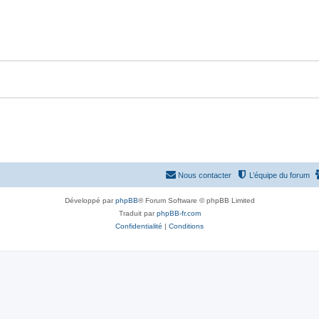
p
n
o
s
n
e
s
s
e
s
Nous contacter
L’équipe du forum
Développé par
phpBB
® Forum Software © phpBB Limited
Traduit par
phpBB-fr.com
Confidentialité
|
Conditions