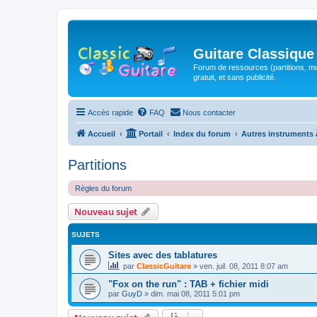
Guitare Classique
Forum de ressources (partitions, mu
gratuit, et sans publicité.
Accès rapide
FAQ
Nous contacter
Accueil
Portail
Index du forum
Autres instruments 
Partitions
Règles du forum
Nouveau sujet
SUJETS
Sites avec des tablatures
par
ClassicGuitare
»
ven. juil. 08, 2011 8:07 am
"Fox on the run" : TAB + fichier midi
par
GuyD
»
dim. mai 08, 2011 5:01 pm