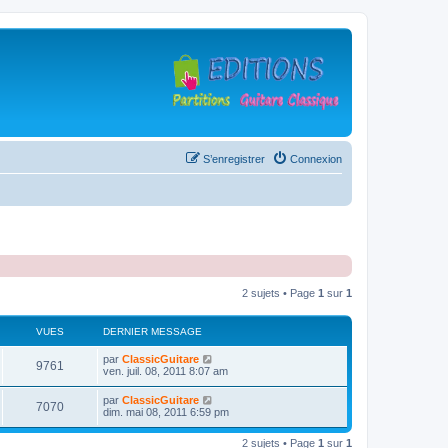
S’enregistrer
Connexion
2 sujets • Page
1
sur
1
VUES
DERNIER MESSAGE
D
par
ClassicGuitare
V
9761
e
ven. juil. 08, 2011 8:07 am
r
u
n
D
par
ClassicGuitare
V
7070
i
e
dim. mai 08, 2011 6:59 pm
e
e
r
r
u
n
s
m
2 sujets • Page
1
sur
1
i