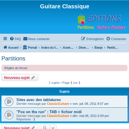
Guitare Classique
FAQ
Nous contacter
S’enregistrer
Connexion
Accueil
Portail
Index du forum
Autres instruments à cordes pincées, ou styles
Divers instruments
Banjo
Partitions
Partitions
Règles du forum
Nouveau sujet
2 sujets • Page
1
sur
1
Sujets
Sites avec des tablatures
Dernier message par
ClassicGuitare
«
ven. juil. 08, 2011 8:07 am
"Fox on the run" : TAB + fichier midi
Dernier message par
ClassicGuitare
«
dim. mai 08, 2011 6:59 pm
Réponses :
1
Nouveau sujet