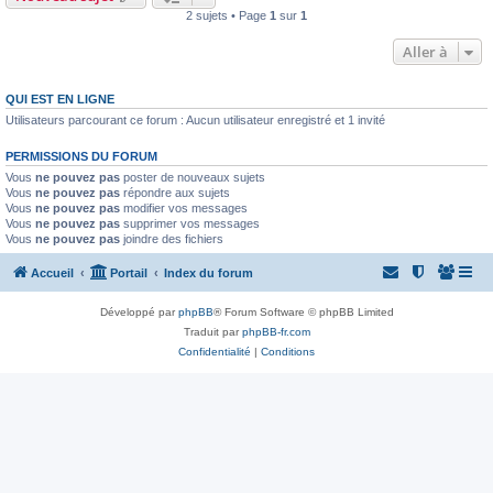
2 sujets • Page
1
sur
1
Aller à
QUI EST EN LIGNE
Utilisateurs parcourant ce forum : Aucun utilisateur enregistré et 1 invité
PERMISSIONS DU FORUM
Vous
ne pouvez pas
poster de nouveaux sujets
Vous
ne pouvez pas
répondre aux sujets
Vous
ne pouvez pas
modifier vos messages
Vous
ne pouvez pas
supprimer vos messages
Vous
ne pouvez pas
joindre des fichiers
Accueil
Portail
Index du forum
Développé par
phpBB
® Forum Software © phpBB Limited
Traduit par
phpBB-fr.com
Confidentialité
|
Conditions