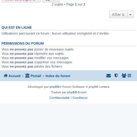
2 sujets • Page
1
sur
1
Aller à
QUI EST EN LIGNE
Utilisateurs parcourant ce forum : Aucun utilisateur enregistré et 2 invités
PERMISSIONS DU FORUM
Vous
ne pouvez pas
poster de nouveaux sujets
Vous
ne pouvez pas
répondre aux sujets
Vous
ne pouvez pas
modifier vos messages
Vous
ne pouvez pas
supprimer vos messages
Vous
ne pouvez pas
joindre des fichiers
Accueil
Portail
Index du forum
Développé par
phpBB
® Forum Software © phpBB Limited
Traduit par
phpBB-fr.com
Confidentialité
|
Conditions