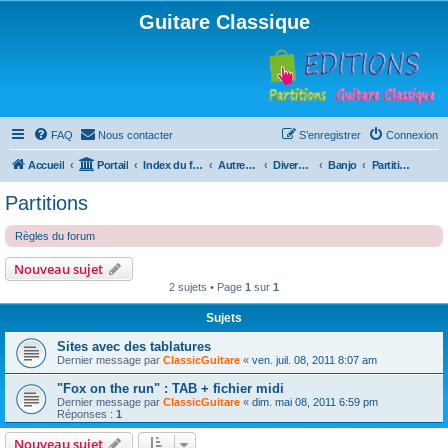
Guitare Classique
FAQ
Nous contacter
S’enregistrer
Connexion
Accueil
Portail
Index du forum
Autres instruments à cordes pincées, ou styles
Divers instruments
Banjo
Partitions
Partitions
Règles du forum
Nouveau sujet
2 sujets • Page
1
sur
1
Sujets
Sites avec des tablatures
Dernier message par
ClassicGuitare
«
ven. juil. 08, 2011 8:07 am
"Fox on the run" : TAB + fichier midi
Dernier message par
ClassicGuitare
«
dim. mai 08, 2011 6:59 pm
Réponses :
1
Nouveau sujet