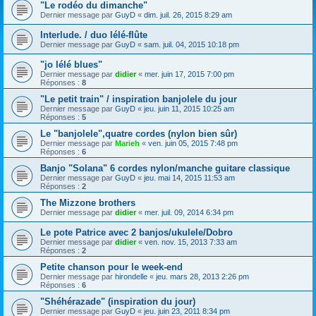
"Le rodéo du dimanche"
Dernier message par
GuyD
«
dim. juil. 26, 2015 8:29 am
Interlude. / duo lélé-flûte
Dernier message par
GuyD
«
sam. juil. 04, 2015 10:18 pm
"jo lélé blues"
Dernier message par
didier
«
mer. juin 17, 2015 7:00 pm
Réponses :
8
"Le petit train" / inspiration banjolele du jour
Dernier message par
GuyD
«
jeu. juin 11, 2015 10:25 am
Réponses :
5
Le "banjolele",quatre cordes (nylon bien sûr)
Dernier message par
Marieh
«
ven. juin 05, 2015 7:48 pm
Réponses :
6
Banjo "Solana" 6 cordes nylon/manche guitare classique
Dernier message par
GuyD
«
jeu. mai 14, 2015 11:53 am
Réponses :
2
The Mizzone brothers
Dernier message par
didier
«
mer. juil. 09, 2014 6:34 pm
Le pote Patrice avec 2 banjos/ukulele/Dobro
Dernier message par
didier
«
ven. nov. 15, 2013 7:33 am
Réponses :
2
Petite chanson pour le week-end
Dernier message par
hirondelle
«
jeu. mars 28, 2013 2:26 pm
Réponses :
6
"Shéhérazade" (inspiration du jour)
Dernier message par
GuyD
«
jeu. juin 23, 2011 8:34 pm