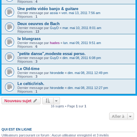
Réponses :
4
Une petite vidéo banjo & guitare
Dernier message par
assia
«
ven. mai 13, 2011 7:56 am
Réponses :
1
Deux oeuvres de Bach
Dernier message par
GuyD
«
mar. mai 10, 2011 8:01 am
Réponses :
13
le bluegrass
Dernier message par
hades
«
lun. mai 09, 2011 9:51 am
Réponses :
6
"petite danse",modeste essai perso.
Dernier message par
GuyD
«
dim. mai 08, 2011 6:08 pm
Réponses :
3
Le Old-time
Dernier message par
hirondelle
«
dim. mai 08, 2011 12:49 pm
Réponses :
3
Le celtic/irish.
Dernier message par
hirondelle
«
dim. mai 08, 2011 12:27 pm
Réponses :
1
Nouveau sujet
16 sujets • Page
1
sur
1
Aller à
QUI EST EN LIGNE
Utilisateurs parcourant ce forum : Aucun utilisateur enregistré et 3 invités