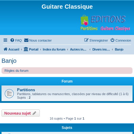
Guitare Classique
FAQ
Nous contacter
S’enregistrer
Connexion
Accueil
Portail
Index du forum
Autres instruments à cordes pincées, ou styles
Divers instruments
Banjo
Banjo
Règles du forum
Forum
Partitions
Partitions, tablatures ou manuscrites, classées par niveau de difficulté (1 à 6)
Sujets :
2
Nouveau sujet
16 sujets • Page
1
sur
1
Sujets