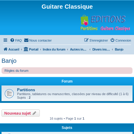
Guitare Classique
FAQ
Nous contacter
S’enregistrer
Connexion
Accueil
Portail
Index du forum
Autres instruments à cordes pincées, ou styles
Divers instruments
Banjo
Banjo
Règles du forum
Forum
Partitions
Partitions, tablatures ou manuscrites, classées par niveau de difficulté (1 à 6)
Sujets :
2
Nouveau sujet
16 sujets • Page
1
sur
1
Sujets