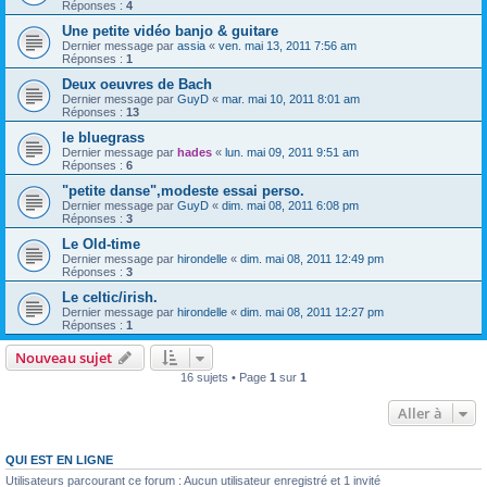
Réponses :
4
Une petite vidéo banjo & guitare
Dernier message par
assia
«
ven. mai 13, 2011 7:56 am
Réponses :
1
Deux oeuvres de Bach
Dernier message par
GuyD
«
mar. mai 10, 2011 8:01 am
Réponses :
13
le bluegrass
Dernier message par
hades
«
lun. mai 09, 2011 9:51 am
Réponses :
6
"petite danse",modeste essai perso.
Dernier message par
GuyD
«
dim. mai 08, 2011 6:08 pm
Réponses :
3
Le Old-time
Dernier message par
hirondelle
«
dim. mai 08, 2011 12:49 pm
Réponses :
3
Le celtic/irish.
Dernier message par
hirondelle
«
dim. mai 08, 2011 12:27 pm
Réponses :
1
Nouveau sujet
16 sujets • Page
1
sur
1
Aller à
QUI EST EN LIGNE
Utilisateurs parcourant ce forum : Aucun utilisateur enregistré et 1 invité