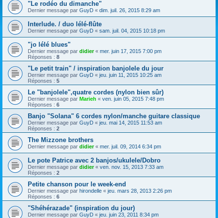
"Le rodéo du dimanche"
Dernier message par
GuyD
«
dim. juil. 26, 2015 8:29 am
Interlude. / duo lélé-flûte
Dernier message par
GuyD
«
sam. juil. 04, 2015 10:18 pm
"jo lélé blues"
Dernier message par
didier
«
mer. juin 17, 2015 7:00 pm
Réponses :
8
"Le petit train" / inspiration banjolele du jour
Dernier message par
GuyD
«
jeu. juin 11, 2015 10:25 am
Réponses :
5
Le "banjolele",quatre cordes (nylon bien sûr)
Dernier message par
Marieh
«
ven. juin 05, 2015 7:48 pm
Réponses :
6
Banjo "Solana" 6 cordes nylon/manche guitare classique
Dernier message par
GuyD
«
jeu. mai 14, 2015 11:53 am
Réponses :
2
The Mizzone brothers
Dernier message par
didier
«
mer. juil. 09, 2014 6:34 pm
Le pote Patrice avec 2 banjos/ukulele/Dobro
Dernier message par
didier
«
ven. nov. 15, 2013 7:33 am
Réponses :
2
Petite chanson pour le week-end
Dernier message par
hirondelle
«
jeu. mars 28, 2013 2:26 pm
Réponses :
6
"Shéhérazade" (inspiration du jour)
Dernier message par
GuyD
«
jeu. juin 23, 2011 8:34 pm