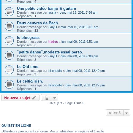
Réponses :
4
Une petite vidéo banjo & guitare
Dernier message par
assia
«
ven. mai 13, 2011 7:56 am
Réponses :
1
Deux oeuvres de Bach
Dernier message par
GuyD
«
mar. mai 10, 2011 8:01 am
Réponses :
13
le bluegrass
Dernier message par
hades
«
lun. mai 09, 2011 9:51 am
Réponses :
6
"petite danse",modeste essai perso.
Dernier message par
GuyD
«
dim. mai 08, 2011 6:08 pm
Réponses :
3
Le Old-time
Dernier message par
hirondelle
«
dim. mai 08, 2011 12:49 pm
Réponses :
3
Le celtic/irish.
Dernier message par
hirondelle
«
dim. mai 08, 2011 12:27 pm
Réponses :
1
Nouveau sujet
16 sujets • Page
1
sur
1
Aller à
QUI EST EN LIGNE
Utilisateurs parcourant ce forum : Aucun utilisateur enregistré et 1 invité