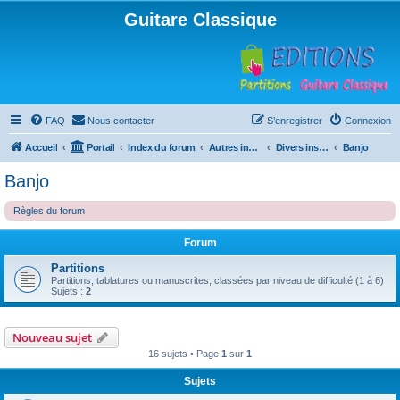
Guitare Classique
FAQ
Nous contacter
S’enregistrer
Connexion
Accueil
Portail
Index du forum
Autres instruments à cordes pincées, ou styles
Divers instruments
Banjo
Banjo
Règles du forum
Forum
Partitions
Partitions, tablatures ou manuscrites, classées par niveau de difficulté (1 à 6)
Sujets :
2
Nouveau sujet
16 sujets • Page
1
sur
1
Sujets