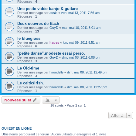
Réponses :
4
Une petite vidéo banjo & guitare
Dernier message par
assia
«
ven. mai 13, 2011 7:56 am
Réponses :
1
Deux oeuvres de Bach
Dernier message par
GuyD
«
mar. mai 10, 2011 8:01 am
Réponses :
13
le bluegrass
Dernier message par
hades
«
lun. mai 09, 2011 9:51 am
Réponses :
6
"petite danse",modeste essai perso.
Dernier message par
GuyD
«
dim. mai 08, 2011 6:08 pm
Réponses :
3
Le Old-time
Dernier message par
hirondelle
«
dim. mai 08, 2011 12:49 pm
Réponses :
3
Le celtic/irish.
Dernier message par
hirondelle
«
dim. mai 08, 2011 12:27 pm
Réponses :
1
Nouveau sujet
16 sujets • Page
1
sur
1
Aller à
QUI EST EN LIGNE
Utilisateurs parcourant ce forum : Aucun utilisateur enregistré et 1 invité