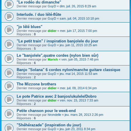
"Le rodéo du dimanche"
Dernier message par
GuyD
«
dim. juil. 26, 2015 8:29 am
Interlude. / duo lélé-flûte
Dernier message par
GuyD
«
sam. juil. 04, 2015 10:18 pm
"jo lélé blues"
Dernier message par
didier
«
mer. juin 17, 2015 7:00 pm
Réponses :
8
"Le petit train" / inspiration banjolele du jour
Dernier message par
GuyD
«
jeu. juin 11, 2015 10:25 am
Réponses :
5
Le "banjolele",quatre cordes (nylon bien sûr)
Dernier message par
Marieh
«
ven. juin 05, 2015 7:48 pm
Réponses :
6
Banjo "Solana" 6 cordes nylon/manche guitare classique
Dernier message par
GuyD
«
jeu. mai 14, 2015 11:53 am
Réponses :
2
The Mizzone brothers
Dernier message par
didier
«
mer. juil. 09, 2014 6:34 pm
Le pote Patrice avec 2 banjos/ukulele/Dobro
Dernier message par
didier
«
ven. nov. 15, 2013 7:33 am
Réponses :
2
Petite chanson pour le week-end
Dernier message par
hirondelle
«
jeu. mars 28, 2013 2:26 pm
Réponses :
6
"Shéhérazade" (inspiration du jour)
Dernier message par
GuyD
«
jeu. juin 23, 2011 8:34 pm