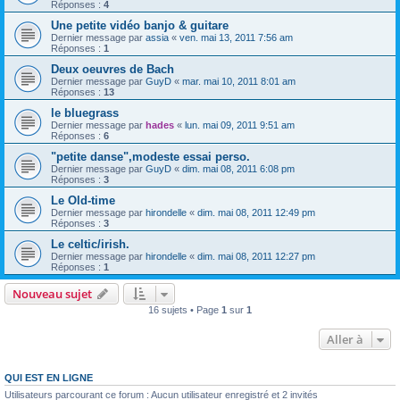
Réponses :
4
Une petite vidéo banjo & guitare
Dernier message par
assia
«
ven. mai 13, 2011 7:56 am
Réponses :
1
Deux oeuvres de Bach
Dernier message par
GuyD
«
mar. mai 10, 2011 8:01 am
Réponses :
13
le bluegrass
Dernier message par
hades
«
lun. mai 09, 2011 9:51 am
Réponses :
6
"petite danse",modeste essai perso.
Dernier message par
GuyD
«
dim. mai 08, 2011 6:08 pm
Réponses :
3
Le Old-time
Dernier message par
hirondelle
«
dim. mai 08, 2011 12:49 pm
Réponses :
3
Le celtic/irish.
Dernier message par
hirondelle
«
dim. mai 08, 2011 12:27 pm
Réponses :
1
Nouveau sujet
16 sujets • Page
1
sur
1
Aller à
QUI EST EN LIGNE
Utilisateurs parcourant ce forum : Aucun utilisateur enregistré et 2 invités