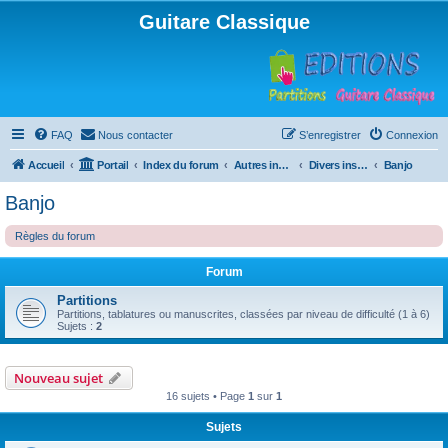
Guitare Classique
FAQ
Nous contacter
S’enregistrer
Connexion
Accueil
Portail
Index du forum
Autres instruments à cordes pincées, ou styles
Divers instruments
Banjo
Banjo
Règles du forum
Forum
Partitions
Partitions, tablatures ou manuscrites, classées par niveau de difficulté (1 à 6)
Sujets :
2
Nouveau sujet
16 sujets • Page
1
sur
1
Sujets