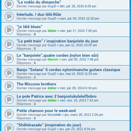
"Le rodéo du dimanche"
Dernier message par
GuyD
«
dim. juil. 26, 2015 8:29 am
Interlude. / duo lélé-flûte
Dernier message par
GuyD
«
sam. juil. 04, 2015 10:18 pm
"jo lélé blues"
Dernier message par
didier
«
mer. juin 17, 2015 7:00 pm
Réponses :
8
"Le petit train" / inspiration banjolele du jour
Dernier message par
GuyD
«
jeu. juin 11, 2015 10:25 am
Réponses :
5
Le "banjolele",quatre cordes (nylon bien sûr)
Dernier message par
Marieh
«
ven. juin 05, 2015 7:48 pm
Réponses :
6
Banjo "Solana" 6 cordes nylon/manche guitare classique
Dernier message par
GuyD
«
jeu. mai 14, 2015 11:53 am
Réponses :
2
The Mizzone brothers
Dernier message par
didier
«
mer. juil. 09, 2014 6:34 pm
Le pote Patrice avec 2 banjos/ukulele/Dobro
Dernier message par
didier
«
ven. nov. 15, 2013 7:33 am
Réponses :
2
Petite chanson pour le week-end
Dernier message par
hirondelle
«
jeu. mars 28, 2013 2:26 pm
Réponses :
6
"Shéhérazade" (inspiration du jour)
Dernier message par
GuyD
«
jeu. juin 23, 2011 8:34 pm