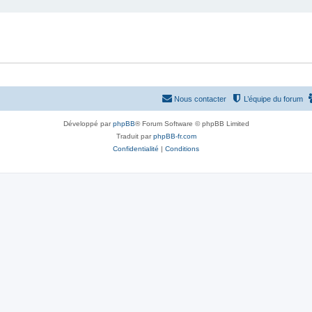
Nous contacter
L’équipe du forum
Développé par
phpBB
® Forum Software © phpBB Limited
Traduit par
phpBB-fr.com
Confidentialité
|
Conditions