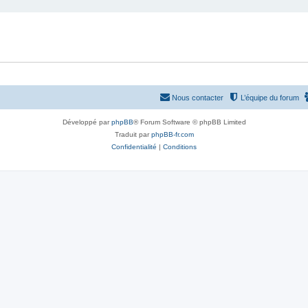
Nous contacter
L’équipe du forum
Développé par
phpBB
® Forum Software © phpBB Limited
Traduit par
phpBB-fr.com
Confidentialité
|
Conditions