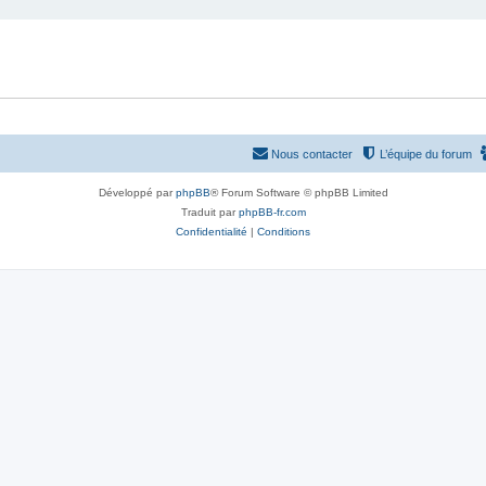
Nous contacter
L’équipe du forum
Développé par
phpBB
® Forum Software © phpBB Limited
Traduit par
phpBB-fr.com
Confidentialité
|
Conditions