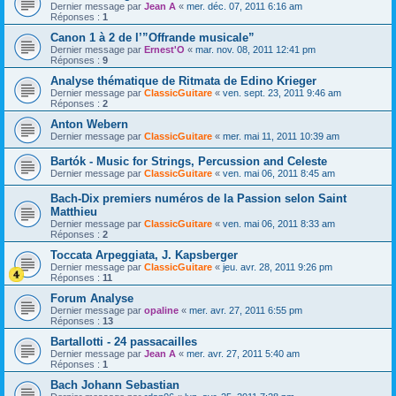
Dernier message par
Jean A
«
mer. déc. 07, 2011 6:16 am
Réponses :
1
Canon 1 à 2 de l’”Offrande musicale”
Dernier message par
Ernest'O
«
mar. nov. 08, 2011 12:41 pm
Réponses :
9
Analyse thématique de Ritmata de Edino Krieger
Dernier message par
ClassicGuitare
«
ven. sept. 23, 2011 9:46 am
Réponses :
2
Anton Webern
Dernier message par
ClassicGuitare
«
mer. mai 11, 2011 10:39 am
Bartók - Music for Strings, Percussion and Celeste
Dernier message par
ClassicGuitare
«
ven. mai 06, 2011 8:45 am
Bach-Dix premiers numéros de la Passion selon Saint
Matthieu
Dernier message par
ClassicGuitare
«
ven. mai 06, 2011 8:33 am
Réponses :
2
Toccata Arpeggiata, J. Kapsberger
Dernier message par
ClassicGuitare
«
jeu. avr. 28, 2011 9:26 pm
Réponses :
11
Forum Analyse
Dernier message par
opaline
«
mer. avr. 27, 2011 6:55 pm
Réponses :
13
Bartallotti - 24 passacailles
Dernier message par
Jean A
«
mer. avr. 27, 2011 5:40 am
Réponses :
1
Bach Johann Sebastian