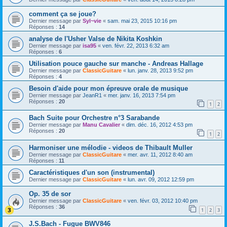
comment ça se joue?
Dernier message par
Syl~vie
«
sam. mai 23, 2015 10:16 pm
Réponses :
14
analyse de l'Usher Valse de Nikita Koshkin
Dernier message par
isa95
«
ven. févr. 22, 2013 6:32 am
Réponses :
6
Utilisation pouce gauche sur manche - Andreas Hallage
Dernier message par
ClassicGuitare
«
lun. janv. 28, 2013 9:52 pm
Réponses :
4
Besoin d'aide pour mon épreuve orale de musique
Dernier message par
JeanR1
«
mer. janv. 16, 2013 7:54 pm
Réponses :
20
1
2
Bach Suite pour Orchestre n°3 Sarabande
Dernier message par
Manu Cavalier
«
dim. déc. 16, 2012 4:53 pm
Réponses :
20
1
2
Harmoniser une mélodie - videos de Thibault Muller
Dernier message par
ClassicGuitare
«
mer. avr. 11, 2012 8:40 am
Réponses :
11
Caractéristiques d'un son (instrumental)
Dernier message par
ClassicGuitare
«
lun. avr. 09, 2012 12:59 pm
Op. 35 de sor
Dernier message par
ClassicGuitare
«
ven. févr. 03, 2012 10:40 pm
Réponses :
36
1
2
3
J.S.Bach - Fugue BWV846