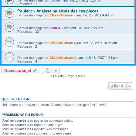
Dernier message par
rdan06
«
lun. avr. 25, 2011 7:28 pm
Réponses :
1
Poulenc - Analyse musicale des ces pieces
Dernier message par
ClassicGuitare
«
lun. avr. 25, 2011 4:48 pm
Dernier message par
Jean A
«
ven. avr. 04, 2008 6:22 am
Réponses :
13
Dernier message par
ClassicGuitare
«
jeu. nov. 08, 2007 10:03 am
Réponses :
2
Dernier message par
ClassicGuitare
«
sam. août 18, 2007 4:04 pm
Réponses :
4
Nouveau sujet
34 sujets • Page
1
sur
1
Aller à
QUI EST EN LIGNE
Utilisateurs parcourant ce forum : Aucun utilisateur enregistré et 1 invité
PERMISSIONS DU FORUM
Vous
ne pouvez pas
poster de nouveaux sujets
Vous
ne pouvez pas
répondre aux sujets
Vous
ne pouvez pas
modifier vos messages
Vous
ne pouvez pas
supprimer vos messages