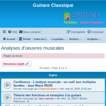
Guitare Classique
FAQ
Nous contacter
S’enregistrer
Connexion
Accueil
Portail
Index du forum
La guitare : instrument, cours et théorie
Notions musicales
Analyses d'oeuvres musicales
Analyses d'oeuvres musicales
Règles du forum
Nouveau sujet
34 sujets • Page
1
sur
1
Sujets
Conférence - L’analyse musicale : un outil aux multiples
facettes - Jean-Marie RENS
Dernier message par
ClassicGuitare
«
ven. mai 16, 2025 12:52 pm
Théorie des fonctions et exemples à la guitare
Dernier message par
Jazz cancan
«
lun. févr. 13, 2023 7:59 pm
Réponses :
9