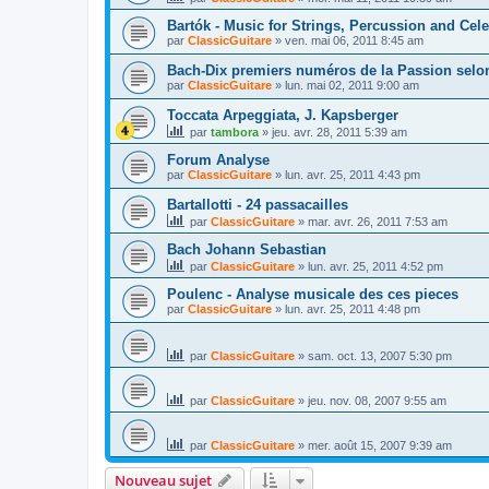
Bartók - Music for Strings, Percussion and Cele
par
ClassicGuitare
»
ven. mai 06, 2011 8:45 am
Bach-Dix premiers numéros de la Passion selon
par
ClassicGuitare
»
lun. mai 02, 2011 9:00 am
Toccata Arpeggiata, J. Kapsberger
par
tambora
»
jeu. avr. 28, 2011 5:39 am
Forum Analyse
par
ClassicGuitare
»
lun. avr. 25, 2011 4:43 pm
Bartallotti - 24 passacailles
par
ClassicGuitare
»
mar. avr. 26, 2011 7:53 am
Bach Johann Sebastian
par
ClassicGuitare
»
lun. avr. 25, 2011 4:52 pm
Poulenc - Analyse musicale des ces pieces
par
ClassicGuitare
»
lun. avr. 25, 2011 4:48 pm
par
ClassicGuitare
»
sam. oct. 13, 2007 5:30 pm
par
ClassicGuitare
»
jeu. nov. 08, 2007 9:55 am
par
ClassicGuitare
»
mer. août 15, 2007 9:39 am
Nouveau sujet