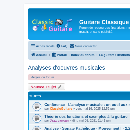
Guitare Classique
Forum de ressources (partitions, mu
gratuit, et sans publicité.
Accès rapide
FAQ
Nous contacter
Accueil
Portail
Index du forum
La guitare : instrum
Analyses d'oeuvres musicales
Règles du forum
Nouveau sujet
SUJETS
Conférence - L’analyse musicale : un outil aux 
par
ClassicGuitare
»
ven. mai 16, 2025 12:52 pm
Théorie des fonctions et exemples à la guitare
par
Jazz cancan
»
dim. mai 09, 2021 11:41 pm
Analyse - Sonate Pathétique - Mouvement I - 2.