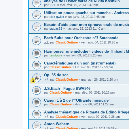
analyse de l'Usher Valse de Nikita Koshkin
par
ISHII
»
mar. févr. 19, 2013 5:47 pm
Utilisation pouce gauche sur manche - Andreas
par
pick qwick
»
lun. janv. 28, 2013 2:45 pm
Besoin d'aide pour mon épreuve orale de musi
par
laupas33
»
mar. janv. 15, 2013 11:40 am
Bach Suite pour Orchestre n°3 Sarabande
par
ClassicGuitare
»
ven. nov. 04, 2011 10:26 am
Harmoniser une mélodie - videos de Thibault M
par
tambora
»
lun. avr. 09, 2012 5:25 am
Caractéristiques d'un son (instrumental)
par
ClassicGuitare
»
lun. avr. 09, 2012 12:59 pm
Op. 35 de sor
par
ClassicGuitare
»
mar. avr. 26, 2011 2:20 pm
J.S.Bach - Fugue BWV846
par
ClassicGuitare
»
mar. déc. 06, 2011 10:25 pm
Canon 1 à 2 de l’”Offrande musicale”
par
ClassicGuitare
»
dim. nov. 06, 2011 11:27 am
Analyse thématique de Ritmata de Edino Kriege
par
ClassicGuitare
»
ven. sept. 09, 2011 9:36 am
Anton Webern
par
ClassicGuitare
»
mer. mai 11, 2011 10:39 am