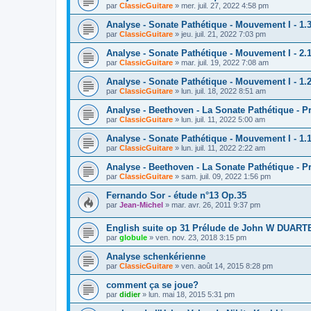
par
ClassicGuitare
»
mer. juil. 27, 2022 4:58 pm
Analyse - Sonate Pathétique - Mouvement I - 1.
par
ClassicGuitare
»
jeu. juil. 21, 2022 7:03 pm
Analyse - Sonate Pathétique - Mouvement I - 2.
par
ClassicGuitare
»
mar. juil. 19, 2022 7:08 am
Analyse - Sonate Pathétique - Mouvement I - 1.
par
ClassicGuitare
»
lun. juil. 18, 2022 8:51 am
Analyse - Beethoven - La Sonate Pathétique - Pr
par
ClassicGuitare
»
lun. juil. 11, 2022 5:00 am
Analyse - Sonate Pathétique - Mouvement I - 1.
par
ClassicGuitare
»
lun. juil. 11, 2022 2:22 am
Analyse - Beethoven - La Sonate Pathétique - Pr
par
ClassicGuitare
»
sam. juil. 09, 2022 1:56 pm
Fernando Sor - étude n°13 Op.35
par
Jean-Michel
»
mar. avr. 26, 2011 9:37 pm
English suite op 31 Prélude de John W DUART
par
globule
»
ven. nov. 23, 2018 3:15 pm
Analyse schenkérienne
par
ClassicGuitare
»
ven. août 14, 2015 8:28 pm
comment ça se joue?
par
didier
»
lun. mai 18, 2015 5:31 pm