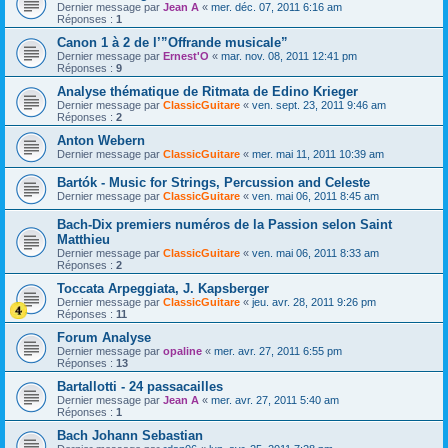
Dernier message par
Jean A
«
mer. déc. 07, 2011 6:16 am
Réponses :
1
Canon 1 à 2 de l’”Offrande musicale”
Dernier message par
Ernest'O
«
mar. nov. 08, 2011 12:41 pm
Réponses :
9
Analyse thématique de Ritmata de Edino Krieger
Dernier message par
ClassicGuitare
«
ven. sept. 23, 2011 9:46 am
Réponses :
2
Anton Webern
Dernier message par
ClassicGuitare
«
mer. mai 11, 2011 10:39 am
Bartók - Music for Strings, Percussion and Celeste
Dernier message par
ClassicGuitare
«
ven. mai 06, 2011 8:45 am
Bach-Dix premiers numéros de la Passion selon Saint
Matthieu
Dernier message par
ClassicGuitare
«
ven. mai 06, 2011 8:33 am
Réponses :
2
Toccata Arpeggiata, J. Kapsberger
Dernier message par
ClassicGuitare
«
jeu. avr. 28, 2011 9:26 pm
Réponses :
11
Forum Analyse
Dernier message par
opaline
«
mer. avr. 27, 2011 6:55 pm
Réponses :
13
Bartallotti - 24 passacailles
Dernier message par
Jean A
«
mer. avr. 27, 2011 5:40 am
Réponses :
1
Bach Johann Sebastian