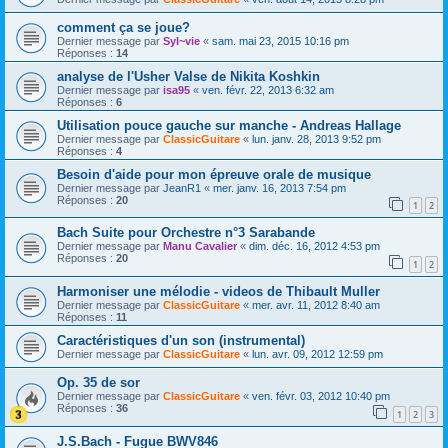
comment ça se joue?
Dernier message par
Syl~vie
«
sam. mai 23, 2015 10:16 pm
Réponses :
14
analyse de l'Usher Valse de Nikita Koshkin
Dernier message par
isa95
«
ven. févr. 22, 2013 6:32 am
Réponses :
6
Utilisation pouce gauche sur manche - Andreas Hallage
Dernier message par
ClassicGuitare
«
lun. janv. 28, 2013 9:52 pm
Réponses :
4
Besoin d'aide pour mon épreuve orale de musique
Dernier message par
JeanR1
«
mer. janv. 16, 2013 7:54 pm
Réponses :
20
1
2
Bach Suite pour Orchestre n°3 Sarabande
Dernier message par
Manu Cavalier
«
dim. déc. 16, 2012 4:53 pm
Réponses :
20
1
2
Harmoniser une mélodie - videos de Thibault Muller
Dernier message par
ClassicGuitare
«
mer. avr. 11, 2012 8:40 am
Réponses :
11
Caractéristiques d'un son (instrumental)
Dernier message par
ClassicGuitare
«
lun. avr. 09, 2012 12:59 pm
Op. 35 de sor
Dernier message par
ClassicGuitare
«
ven. févr. 03, 2012 10:40 pm
Réponses :
36
1
2
3
J.S.Bach - Fugue BWV846