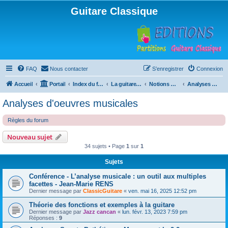
Guitare Classique
FAQ
Nous contacter
S’enregistrer
Connexion
Accueil
Portail
Index du forum
La guitare : instrument, cours et théorie
Notions musicales
Analyses d'oeuvres musicales
Analyses d'oeuvres musicales
Règles du forum
Nouveau sujet
34 sujets • Page
1
sur
1
Sujets
Conférence - L’analyse musicale : un outil aux multiples
facettes - Jean-Marie RENS
Dernier message par
ClassicGuitare
«
ven. mai 16, 2025 12:52 pm
Théorie des fonctions et exemples à la guitare
Dernier message par
Jazz cancan
«
lun. févr. 13, 2023 7:59 pm
Réponses :
9