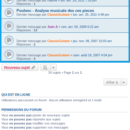
Dernier message par
rdan06
«
lun. avr. 25, 2011 7:28 pm
Réponses :
1
Poulenc - Analyse musicale des ces pieces
Dernier message par
ClassicGuitare
«
lun. avr. 25, 2011 4:48 pm
Dernier message par
Jean A
«
ven. avr. 04, 2008 6:22 am
Réponses :
13
Dernier message par
ClassicGuitare
«
jeu. nov. 08, 2007 10:03 am
Réponses :
2
Dernier message par
ClassicGuitare
«
sam. août 18, 2007 4:04 pm
Réponses :
4
Nouveau sujet
34 sujets • Page
1
sur
1
Aller à
QUI EST EN LIGNE
Utilisateurs parcourant ce forum : Aucun utilisateur enregistré et 1 invité
PERMISSIONS DU FORUM
Vous
ne pouvez pas
poster de nouveaux sujets
Vous
ne pouvez pas
répondre aux sujets
Vous
ne pouvez pas
modifier vos messages
Vous
ne pouvez pas
supprimer vos messages