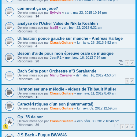
comment ça se joue?
Dernier message par
Syl~vie
«
sam. mai 23, 2015 10:16 pm
Réponses :
14
analyse de l'Usher Valse de Nikita Koshkin
Dernier message par
isa95
«
ven. févr. 22, 2013 6:32 am
Réponses :
6
Utilisation pouce gauche sur manche - Andreas Hallage
Dernier message par
ClassicGuitare
«
lun. janv. 28, 2013 9:52 pm
Réponses :
4
Besoin d'aide pour mon épreuve orale de musique
Dernier message par
JeanR1
«
mer. janv. 16, 2013 7:54 pm
Réponses :
20
1
2
Bach Suite pour Orchestre n°3 Sarabande
Dernier message par
Manu Cavalier
«
dim. déc. 16, 2012 4:53 pm
Réponses :
20
1
2
Harmoniser une mélodie - videos de Thibault Muller
Dernier message par
ClassicGuitare
«
mer. avr. 11, 2012 8:40 am
Réponses :
11
Caractéristiques d'un son (instrumental)
Dernier message par
ClassicGuitare
«
lun. avr. 09, 2012 12:59 pm
Op. 35 de sor
Dernier message par
ClassicGuitare
«
ven. févr. 03, 2012 10:40 pm
Réponses :
36
1
2
3
J.S.Bach - Fugue BWV846