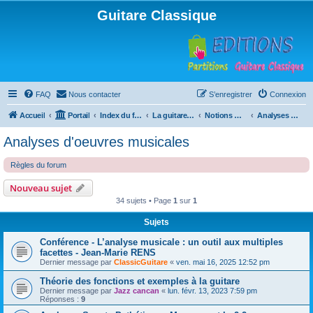
Guitare Classique
FAQ
Nous contacter
S’enregistrer
Connexion
Accueil
Portail
Index du forum
La guitare : instrument, cours et théorie
Notions musicales
Analyses d'oeuvres musicales
Analyses d'oeuvres musicales
Règles du forum
Nouveau sujet
34 sujets • Page
1
sur
1
Sujets
Conférence - L’analyse musicale : un outil aux multiples
facettes - Jean-Marie RENS
Dernier message par
ClassicGuitare
«
ven. mai 16, 2025 12:52 pm
Théorie des fonctions et exemples à la guitare
Dernier message par
Jazz cancan
«
lun. févr. 13, 2023 7:59 pm
Réponses :
9