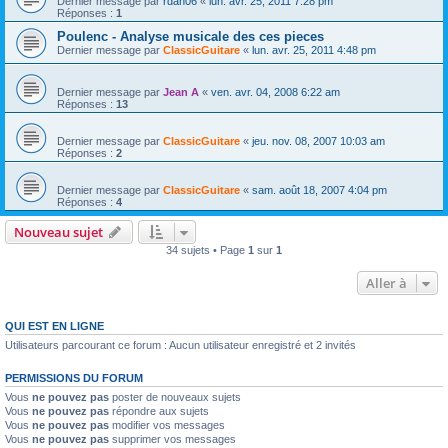
Dernier message par
rdan06
«
lun. avr. 25, 2011 7:28 pm
Réponses :
1
Poulenc - Analyse musicale des ces pieces
Dernier message par
ClassicGuitare
«
lun. avr. 25, 2011 4:48 pm
Dernier message par
Jean A
«
ven. avr. 04, 2008 6:22 am
Réponses :
13
Dernier message par
ClassicGuitare
«
jeu. nov. 08, 2007 10:03 am
Réponses :
2
Dernier message par
ClassicGuitare
«
sam. août 18, 2007 4:04 pm
Réponses :
4
Nouveau sujet
34 sujets • Page
1
sur
1
Aller à
QUI EST EN LIGNE
Utilisateurs parcourant ce forum : Aucun utilisateur enregistré et 2 invités
PERMISSIONS DU FORUM
Vous
ne pouvez pas
poster de nouveaux sujets
Vous
ne pouvez pas
répondre aux sujets
Vous
ne pouvez pas
modifier vos messages
Vous
ne pouvez pas
supprimer vos messages