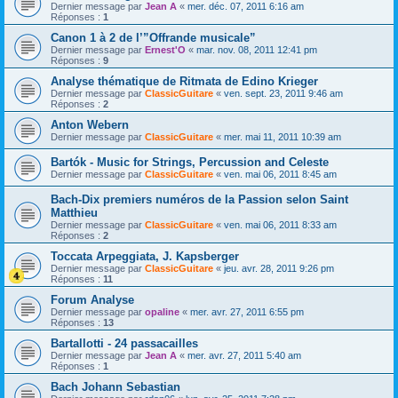
Dernier message par
Jean A
«
mer. déc. 07, 2011 6:16 am
Réponses :
1
Canon 1 à 2 de l’”Offrande musicale”
Dernier message par
Ernest'O
«
mar. nov. 08, 2011 12:41 pm
Réponses :
9
Analyse thématique de Ritmata de Edino Krieger
Dernier message par
ClassicGuitare
«
ven. sept. 23, 2011 9:46 am
Réponses :
2
Anton Webern
Dernier message par
ClassicGuitare
«
mer. mai 11, 2011 10:39 am
Bartók - Music for Strings, Percussion and Celeste
Dernier message par
ClassicGuitare
«
ven. mai 06, 2011 8:45 am
Bach-Dix premiers numéros de la Passion selon Saint
Matthieu
Dernier message par
ClassicGuitare
«
ven. mai 06, 2011 8:33 am
Réponses :
2
Toccata Arpeggiata, J. Kapsberger
Dernier message par
ClassicGuitare
«
jeu. avr. 28, 2011 9:26 pm
Réponses :
11
Forum Analyse
Dernier message par
opaline
«
mer. avr. 27, 2011 6:55 pm
Réponses :
13
Bartallotti - 24 passacailles
Dernier message par
Jean A
«
mer. avr. 27, 2011 5:40 am
Réponses :
1
Bach Johann Sebastian